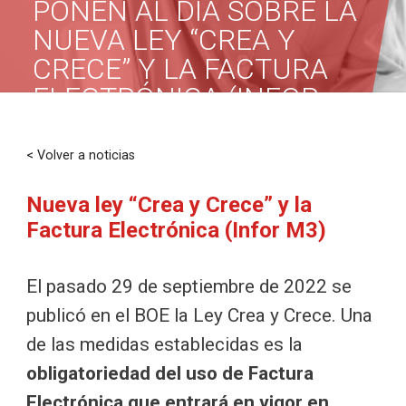
PONEN AL DÍA SOBRE LA
NUEVA LEY “CREA Y
CRECE” Y LA FACTURA
ELECTRÓNICA (INFOR
M3)
< Volver a noticias
Nueva ley “Crea y Crece” y la
Factura Electrónica (Infor M3)
El pasado 29 de septiembre de 2022 se
publicó en el BOE la Ley Crea y Crece. Una
de las medidas establecidas es la
obligatoriedad del uso de Factura
Electrónica que entrará en vigor en