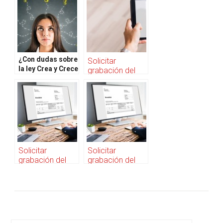
¿Con dudas sobre
Solicitar
la ley Crea y Crece
grabación del
y la Factura
webinar
Electrónica?
Última hora de la
Ley “Crea y
Crece” y la
Factura
Electrónica
Solicitar
Solicitar
grabación del
grabación del
webinar
webinar
Novedades de la
Ley “Crea y
Ley “Crea y
Crece”: ¿Cómo
Crece” y la
cumplir con la
Factura
nueva normativa
Electrónica
de Facturación