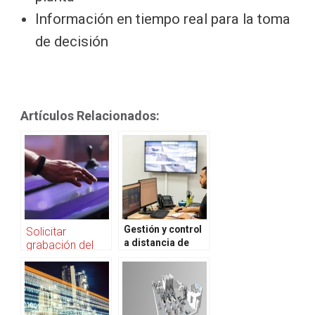
Información en tiempo real para la toma
de decisión
Artículos Relacionados:
Gestión y control
Solicitar
a distancia de
grabación del
operarios en
webinar
planta, nuevas
Control de
realidades
operarios post
pospandemia
covid