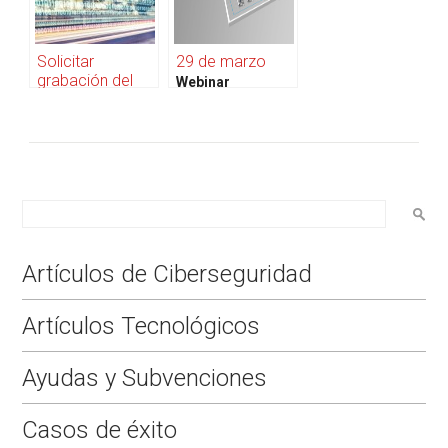
Solicitar
29 de marzo
grabación del
Webinar
webinar
Monitorización y
Transformación
visualización /
Digital: ¿Qué
planificación
están haciendo
órdenes en planta
las empresas
para adaptarse a
la nueva
normalidad post-
Covid?
Artículos de Ciberseguridad
Artículos Tecnológicos
Ayudas y Subvenciones
Casos de éxito