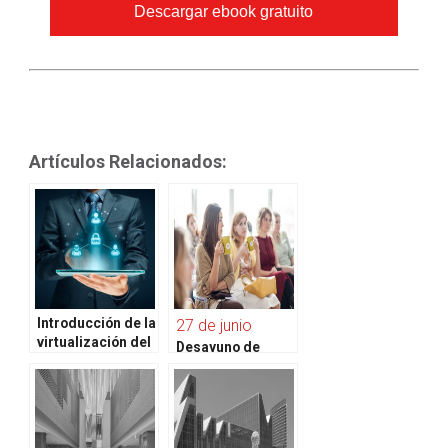
Descargar ebook gratuito
Artículos Relacionados:
Introducción de la
27 de junio
virtualización del
Desayuno de
Datacenter y la
Trabajo Dell y
importancia de la
Semantic
integración de las
Systems
redes en la
automatización