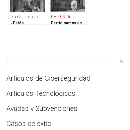
26 de octubre
08 - 09 Junio
¿Estás
Participamos en
considerando
la mayor cita de
modernizar tu
networking de
infraestructura
clientes SAP de
SAP?
España
Artículos de Ciberseguridad
Artículos Tecnológicos
Ayudas y Subvenciones
Casos de éxito