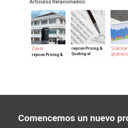
Artículos Relacionados:
Zayer
Solicitar
repcon Pricing &
grabació
Quoting el
repcon Pricing &
webinar
configurador de
Quoting:
ofertas para la
integrado con el
repcon P
Industria 4.0
ERP y gestión
Quoting:
documental
acelerad
ventas d
fuerza c
y distrib
Comencemos un nuevo pro