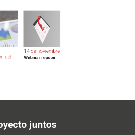
14 de noviembre
n del
Webinar repcon
Pricing & Quoting
ricing &
or de
e tu
omercial
ución
yecto juntos